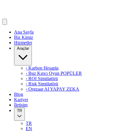
Ana Sayfa
Biz Kimiz
Hizmetler
Araçlar
› Karbon Hesapla
› Buz Kırıcı Oyun
POPÜLER
› ROI Simülatörü
› Risk Simülatörü
› Orgzaar AI
YAPAY ZEKA
Blog
Kariyer
İletişim
TR
TR
EN