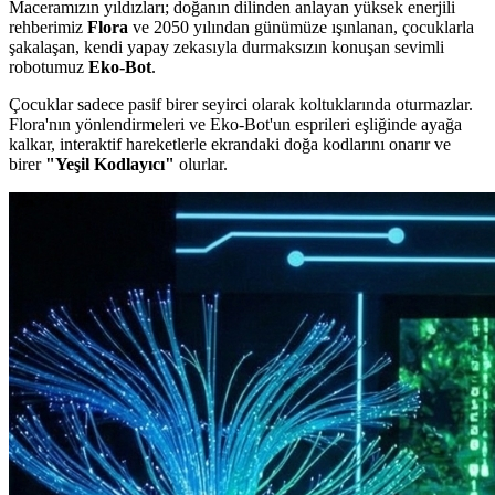
Maceramızın yıldızları; doğanın dilinden anlayan yüksek enerjili
rehberimiz
Flora
ve 2050 yılından günümüze ışınlanan, çocuklarla
şakalaşan, kendi yapay zekasıyla durmaksızın konuşan sevimli
robotumuz
Eko-Bot
.
Çocuklar sadece pasif birer seyirci olarak koltuklarında oturmazlar.
Flora'nın yönlendirmeleri ve Eko-Bot'un esprileri eşliğinde ayağa
kalkar, interaktif hareketlerle ekrandaki doğa kodlarını onarır ve
birer
"Yeşil Kodlayıcı"
olurlar.