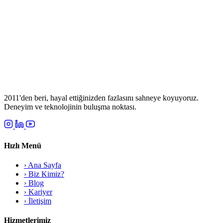
2011'den beri, hayal ettiğinizden fazlasını sahneye koyuyoruz.
Deneyim ve teknolojinin buluşma noktası.
Hızlı Menü
› Ana Sayfa
› Biz Kimiz?
› Blog
› Kariyer
› İletişim
Hizmetlerimiz