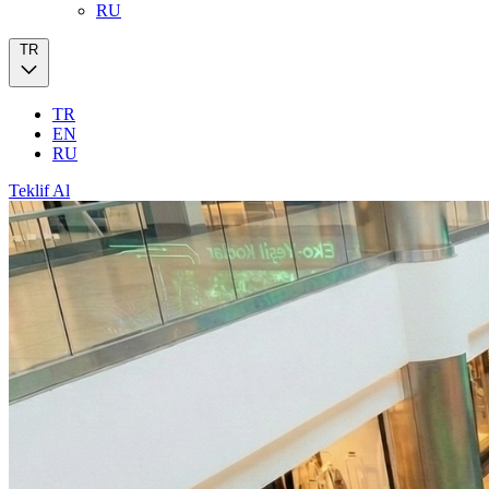
RU
TR
TR
EN
RU
Teklif Al