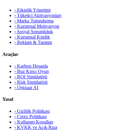
›
Etkinlik Yönetimi
›
Tüketici Aktivasyonları
›
Marka Tutundurma
›
Kurumsal Motivasyon
›
Sosyal Sorumluluk
›
Kurumsal Kimlik
›
Reklam & Tanıtım
Araçlar
›
Karbon Hesapla
›
Buz Kırıcı Oyun
›
ROI Simülatörü
›
Risk Simülatörü
›
Orgzaar AI
Yasal
› Gizlilik Politikası
› Çerez Politikası
› Kullanım Koşulları
› KVKK ve Açık Rıza