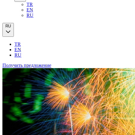
TR
EN
RU
RU
TR
EN
RU
Получить предложение