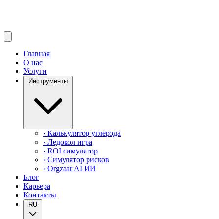
Главная
О нас
Услуги
Инструменты
› Калькулятор углерода
› Ледокол игра
› ROI симулятор
› Симулятор рисков
› Orgzaar AI
ИИ
Блог
Карьера
Контакты
RU